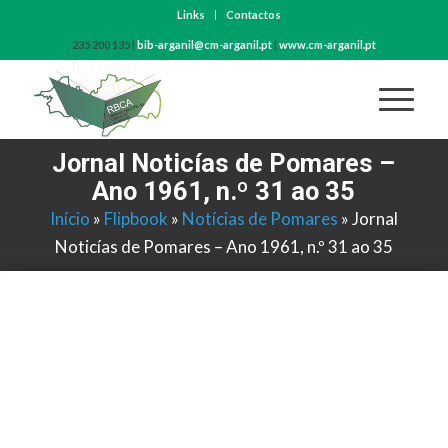
Links
Contactos
235 200 135 |
bib-arganil@cm-arganil.pt
|
www.cm-arganil.pt
Jornal Noticías de Pomares –
Ano 1961, n.º 31 ao 35
Início
»
Flipbook
»
Notícias de Pomares
»
Jornal
Noticías de Pomares – Ano 1961, n.º 31 ao 35