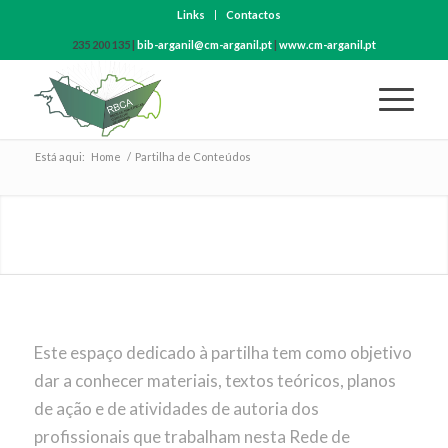
Links
Contactos
235 200 135 |
bib-arganil@cm-arganil.pt
|
www.cm-arganil.pt
Está aqui:
Home
/
Partilha de Conteúdos
PARTILHA DE
CONTEÚDOS
Este espaço dedicado à partilha tem como objetivo
dar a conhecer materiais, textos teóricos, planos
de ação e de atividades de autoria dos
profissionais que trabalham nesta Rede de