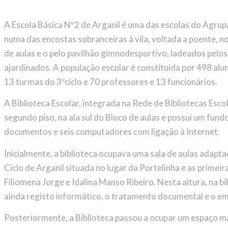
A Escola Básica Nº2 de Arganil é uma das escolas do Agrup
numa das encostas sobranceiras à vila, voltada a poente, no 
de aulas e o pelo pavilhão gimnodesportivo, ladeados pelo
ajardinados. A população escolar é constituída por 498 alun
13 turmas do 3ºciclo e 70 professores e 13 funcionários.
A Biblioteca Escolar, integrada na Rede de Bibliotecas Esc
segundo piso, na ala sul do Bloco de aulas e possui um fu
documentos e seis computadores com ligação à Internet.
Inicialmente, a biblioteca ocupava uma sala de aulas adapta
Ciclo de Arganil situada no lugar da Portelinha e as prime
Filiomena Jorge e Idalina Manso Ribeiro. Nesta altura, na bi
ainda registo informático, o tratamento documental e o 
Posteriormente, a Biblioteca passou a ocupar um espaço mai