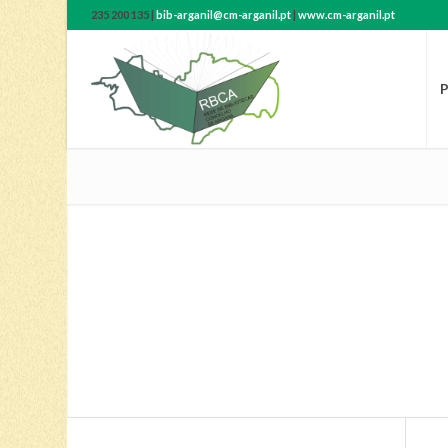
235 200 135 |
bib-arganil@cm-arganil.pt
|
www.cm-arganil.pt
P
BIBLIOTECA