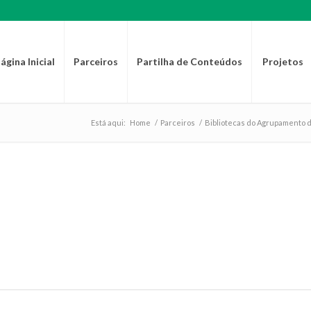
ágina Inicial
Parceiros
Partilha de Conteúdos
Projetos
Está aqui:
Home
/
Parceiros
/
Bibliotecas do Agrupamento d
 DA ESCOLA BÁSICA 2,3