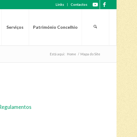
Links
Contactos
Serviços
Património Concelhio
Está aqui:
Home
/
Mapa do Site
e Regulamentos