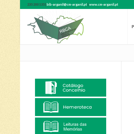
235 200 135 |
bib-arganil@cm-arganil.pt
|
www.cm-arganil.pt
P