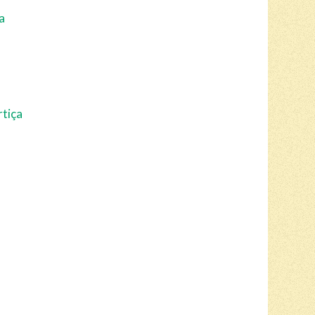
a
rtiça