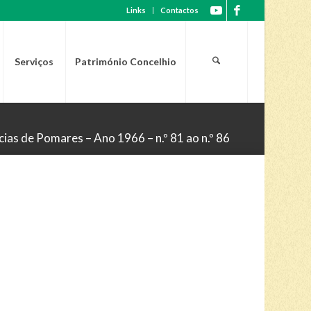
Links
Contactos
Serviços
Património Concelhio
cias de Pomares – Ano 1966 – n.º 81 ao n.º 86