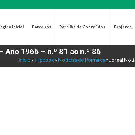
ágina Inicial
Parceiros
Partilha de Conteúdos
Projetos
– Ano 1966 – n.º 81 ao n.º 86
Início
»
Flipbook
»
Notícias de Pomares
»
Jornal Notí