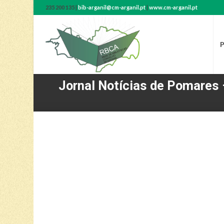
235 200 135 |
bib-arganil@cm-arganil.pt
|
www.cm-arganil.pt
P
Jornal Notícias de Pomares 