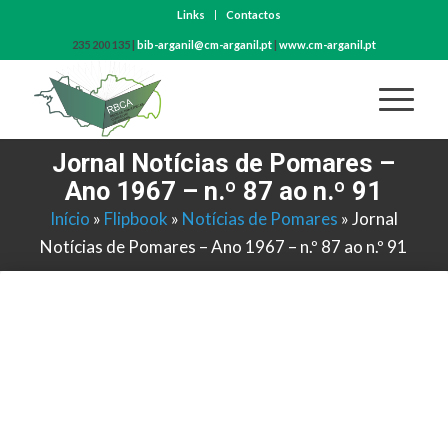
Links
Contactos
235 200 135 |
bib-arganil@cm-arganil.pt
|
www.cm-arganil.pt
Jornal Notícias de Pomares –
Ano 1967 – n.º 87 ao n.º 91
Início
»
Flipbook
»
Notícias de Pomares
»
Jornal
Notícias de Pomares – Ano 1967 – n.º 87 ao n.º 91