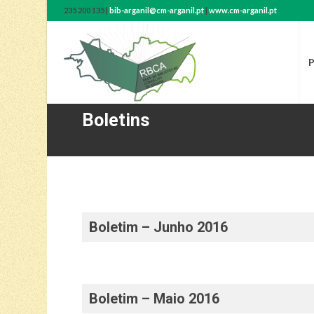
235 200 135 |
bib-arganil@cm-arganil.pt
|
www.cm-arganil.pt
P
Boletins
Boletim – Junho 2016
Boletim – Maio 2016