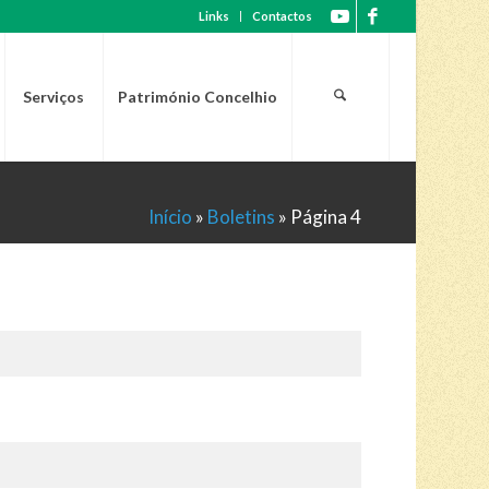
Links
Contactos
Serviços
Património Concelhio
Início
»
Boletins
»
Página 4