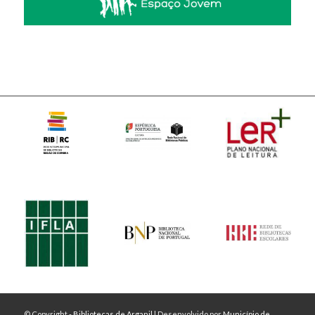
© Copyright -
Bibliotecas de Arganil
| Desenvolvido por
Município de