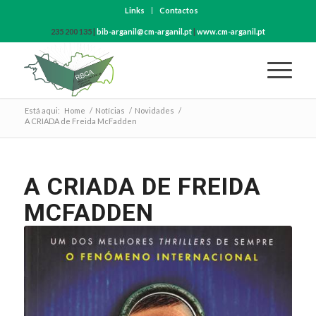
Links
Contactos
235 200 135 |
bib-arganil@cm-arganil.pt
|
www.cm-arganil.pt
Está aqui:
Home
/
Notícias
/
Novidades
/
A CRIADA de Freida McFadden
A CRIADA DE FREIDA
MCFADDEN