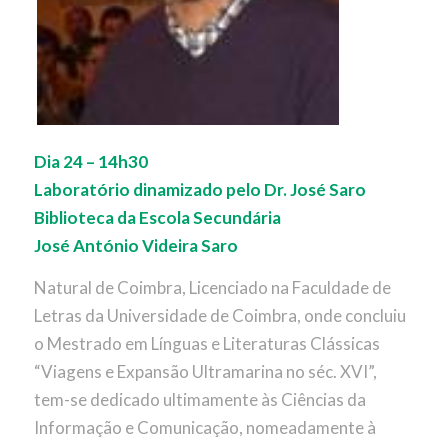
Dia 24 – 14h30
Laboratório dinamizado pelo Dr. José Saro
Biblioteca da Escola Secundária
José António Videira Saro
Natural de Coimbra, Licenciado na Faculdade de
Letras da Universidade de Coimbra, onde concluiu
o Mestrado em Línguas e Literaturas Clássicas
“Viagens e Expansão Ultramarina no séc. XVI”,
tem-se dedicado ultimamente às Ciências da
Informação e Comunicação, nomeadamente à