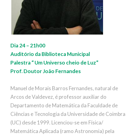
Dia 24 – 21h00
Auditório da Biblioteca Municipal
Palestra “ Um Universo cheio de Luz”
Prof. Doutor João Fernandes
Manuel de Morais Barros Fernandes, natural de
Arcos de Valdevez, é professor auxiliar do
Departamento de Matemática da Faculdade de
Ciências e Tecnologia da Universidade de Coimbra
(UC) desde 1999. Licenciou-se em Física/
Matemática Aplicada (ramo Astronomia) pela