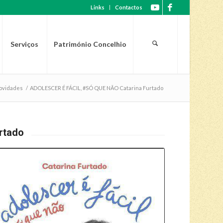
Links
Contactos
Serviços
Património Concelhio
ovidades
/
ADOLESCER É FÁCIL, #SÓ QUE NÃO Catarina Furtado
rtado