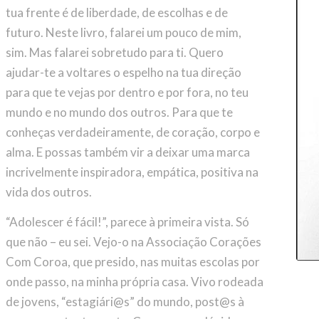
tua frente é de liberdade, de escolhas e de
futuro. Neste livro, falarei um pouco de mim,
sim. Mas falarei sobretudo para ti. Quero
ajudar-te a voltares o espelho na tua direção
para que te vejas por dentro e por fora, no teu
mundo e no mundo dos outros. Para que te
conheças verdadeiramente, de coração, corpo e
alma. E possas também vir a deixar uma marca
incrivelmente inspiradora, empática, positiva na
vida dos outros.
“Adolescer é fácil!”, parece à primeira vista. Só
que não – eu sei. Vejo-o na Associação Corações
Com Coroa, que presido, nas muitas escolas por
onde passo, na minha própria casa. Vivo rodeada
de jovens, “estagiári@s” do mundo, post@s à