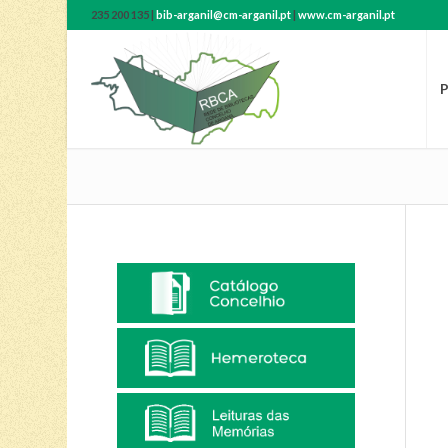
235 200 135 |
bib-arganil@cm-arganil.pt
|
www.cm-arganil.pt
P