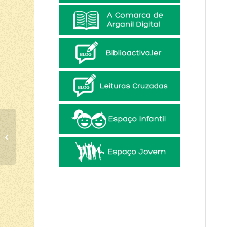
O CARDEAL DO
KREMLIN de Tom
Clancy