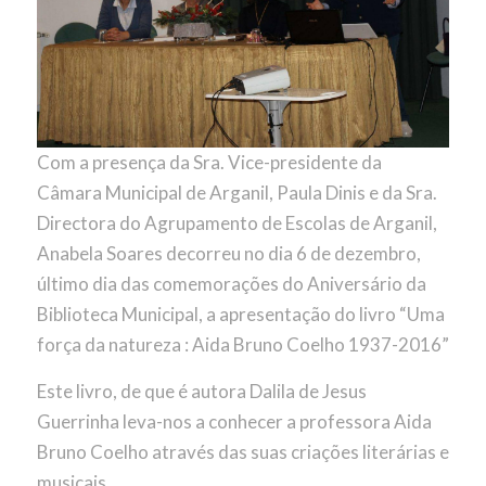
Com a presença da Sra. Vice-presidente da
Câmara Municipal de Arganil, Paula Dinis e da Sra.
Directora do Agrupamento de Escolas de Arganil,
Anabela Soares decorreu no dia 6 de dezembro,
último dia das comemorações do Aniversário da
Biblioteca Municipal, a apresentação do livro “Uma
força da natureza : Aida Bruno Coelho 1937-2016”
Este livro, de que é autora Dalila de Jesus
Guerrinha leva-nos a conhecer a professora Aida
Bruno Coelho através das suas criações literárias e
musicais.