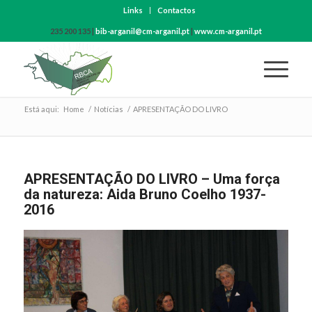
Links
Contactos
235 200 135 |
bib-arganil@cm-arganil.pt
|
www.cm-arganil.pt
Está aqui:
Home
/
Notícias
/
APRESENTAÇÃO DO LIVRO
APRESENTAÇÃO DO LIVRO – Uma força
da natureza: Aida Bruno Coelho 1937-
2016