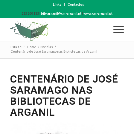
Links
Contactos
235 200 135 |
bib-arganil@cm-arganil.pt
|
www.cm-arganil.pt
Está aqui:
Home
/
Notícias
/
Centenário de José Saramago nas Bibliotecas de Arganil
CENTENÁRIO DE JOSÉ
SARAMAGO NAS
BIBLIOTECAS DE
ARGANIL