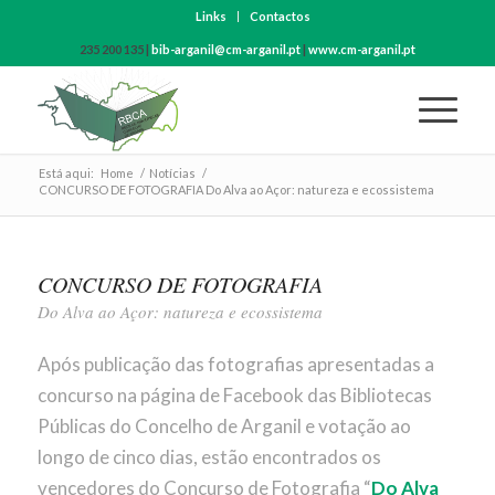
Links
Contactos
235 200 135 |
bib-arganil@cm-arganil.pt
|
www.cm-arganil.pt
Está aqui:
Home
/
Notícias
/
CONCURSO DE FOTOGRAFIA Do Alva ao Açor: natureza e ecossistema
CONCURSO DE FOTOGRAFIA
Do Alva ao Açor: natureza e ecossistema
Após publicação das fotografias apresentadas a
concurso na página de Facebook das Bibliotecas
Públicas do Concelho de Arganil e votação ao
longo de cinco dias, estão encontrados os
vencedores do Concurso de Fotografia “
Do Alva