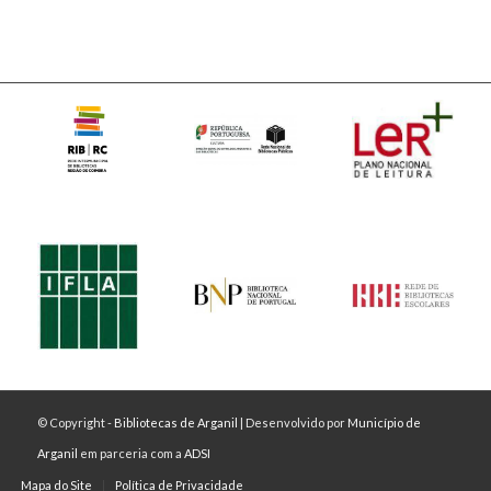
© Copyright -
Bibliotecas de Arganil
| Desenvolvido por
Município de
Arganil
em parceria com a
ADSI
Mapa do Site
Política de Privacidade