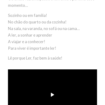
momento…
Sozinho ou em família!
No chão do quarto ou da cozinha!
Na sala, na varanda, no sofá ou na cama…
A ler, a sonhar e aprender
A viajar e a conhecer!
Para viver é importante ler!
Lê porque Ler, faz bem à saúde!