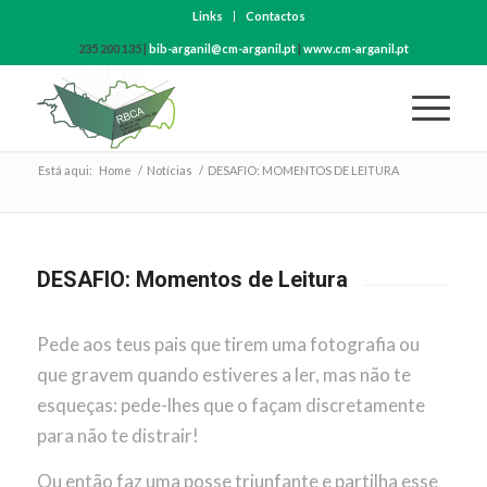
Links
Contactos
235 200 135 |
bib-arganil@cm-arganil.pt
|
www.cm-arganil.pt
Está aqui:
Home
/
Notícias
/
DESAFIO: MOMENTOS DE LEITURA
DESAFIO: Momentos de Leitura
Pede aos teus pais que tirem uma fotografia ou
que gravem quando estiveres a ler, mas não te
esqueças: pede-lhes que o façam discretamente
para não te distrair!
Ou então faz uma posse triunfante e partilha esse