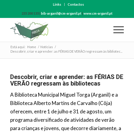
Links
Contactos
235 200 135 |
bib-arganil@cm-arganil.pt
|
www.cm-arganil.pt
Está aqui:
Home
/
Notícias
/
Descobrir, criar e aprender: as FÉRIAS DE VERÃO regressam às bibliotec...
Descobrir, criar e aprender: as FÉRIAS DE
VERÃO regressam às bibliotecas
A Biblioteca Municipal Miguel Torga (Arganil) e a
Biblioteca Alberto Martins de Carvalho (Côja)
oferecem, entre 1 de julho e 31 de agosto, um
programa diversificado de atividades de verão
para crianças e jovens, que decorre diariamente, a