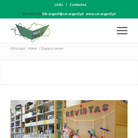
Links
Contactos
235 200 135 |
bib-arganil@cm-arganil.pt
|
www.cm-arganil.pt
Está aqui:
Home
/
Espaço Jovem
ESPAÇO JOVEM