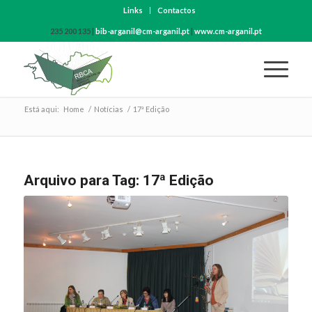
Links
Contactos
235 200 135 |
bib-arganil@cm-arganil.pt
|
www.cm-arganil.pt
Está aqui:
Home
/
Notícias
/
17ª Edição
Arquivo para Tag:
17ª Edição