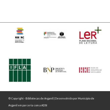
© Copyright -
Bibliotecas de Arganil
| Desenvolvido por
Município de
Arganil
em parceria com a
ADSI