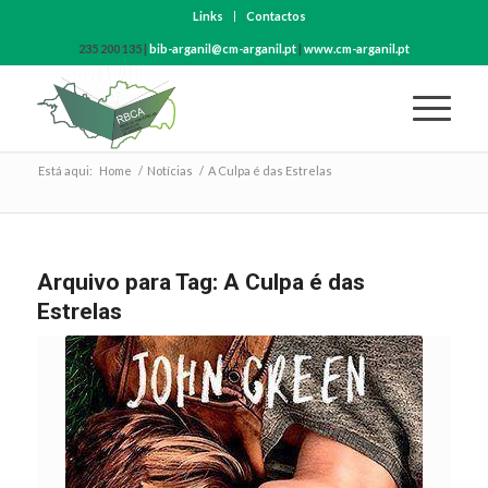
Links
Contactos
235 200 135 |
bib-arganil@cm-arganil.pt
|
www.cm-arganil.pt
Está aqui:
Home
/
Notícias
/
A Culpa é das Estrelas
Arquivo para Tag:
A Culpa é das
Estrelas