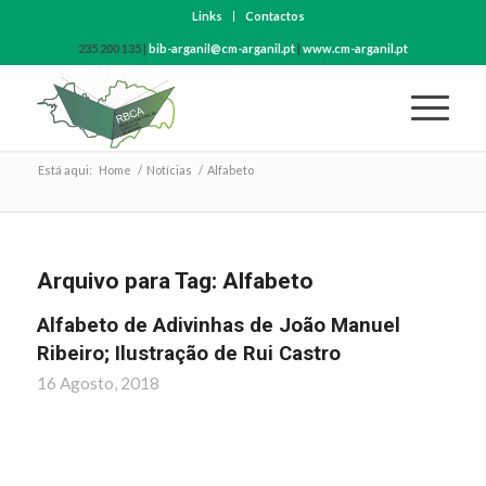
Links
Contactos
235 200 135 |
bib-arganil@cm-arganil.pt
|
www.cm-arganil.pt
Está aqui:
Home
/
Notícias
/
Alfabeto
Arquivo para Tag:
Alfabeto
Alfabeto de Adivinhas de João Manuel
Ribeiro; Ilustração de Rui Castro
16 Agosto, 2018