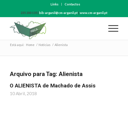
Links
Contactos
235 200 135 |
bib-arganil@cm-arganil.pt
|
www.cm-arganil.pt
Está aqui:
Home
/
Notícias
/
Alienista
Arquivo para Tag:
Alienista
O ALIENISTA de Machado de Assis
10 Abril, 2018