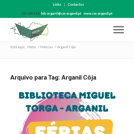
Links
Contactos
235 200 135 |
bib-arganil@cm-arganil.pt
|
www.cm-arganil.pt
Está aqui:
Home
/
Notícias
/
Arganil Côja
Arquivo para Tag:
Arganil Côja