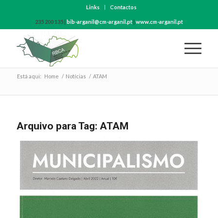
Links
Contactos
235 200 135 |
bib-arganil@cm-arganil.pt
|
www.cm-arganil.pt
Está aqui:
Home
/
Notícias
/
ATAM
Arquivo para Tag:
ATAM