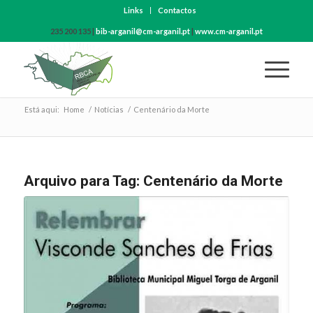
Links
Contactos
235 200 135 |
bib-arganil@cm-arganil.pt
|
www.cm-arganil.pt
Está aqui:
Home
/
Notícias
/
Centenário da Morte
Arquivo para Tag:
Centenário da Morte