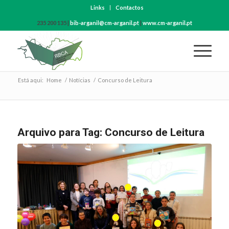
Links
Contactos
235 200 135 |
bib-arganil@cm-arganil.pt
|
www.cm-arganil.pt
Está aqui:
Home
/
Notícias
/
Concurso de Leitura
Arquivo para Tag:
Concurso de Leitura