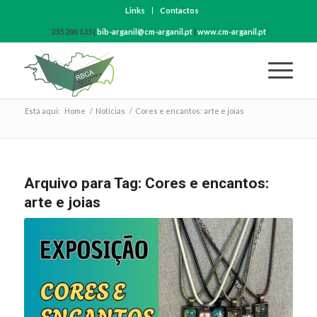
Links
Contactos
235 200 135 |
bib-arganil@cm-arganil.pt
|
www.cm-arganil.pt
Está aqui:
Home
/
Notícias
/
Cores e encantos: arte e joias
Arquivo para Tag:
Cores e encantos:
arte e joias