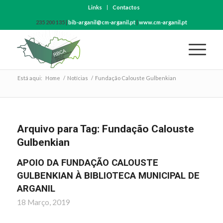
Links
Contactos
235 200 135 |
bib-arganil@cm-arganil.pt
|
www.cm-arganil.pt
Está aqui:
Home
/
Notícias
/
Fundação Calouste Gulbenkian
Arquivo para Tag:
Fundação Calouste
Gulbenkian
APOIO DA FUNDAÇÃO CALOUSTE
GULBENKIAN À BIBLIOTECA MUNICIPAL DE
ARGANIL
18 Março, 2019