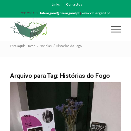
Links
Contactos
235 200 135 |
bib-arganil@cm-arganil.pt
|
www.cm-arganil.pt
Está aqui:
Home
/
Notícias
/
Histórias do Fogo
Arquivo para Tag:
Histórias do Fogo