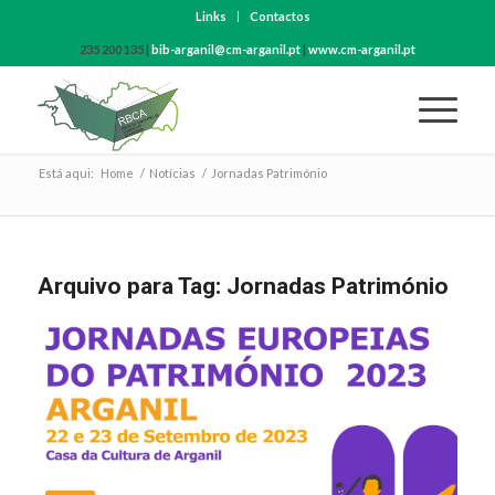
Links
Contactos
235 200 135 |
bib-arganil@cm-arganil.pt
|
www.cm-arganil.pt
Está aqui:
Home
/
Notícias
/
Jornadas Património
Arquivo para Tag:
Jornadas Património