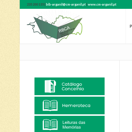
235 200 135 |
bib-arganil@cm-arganil.pt
|
www.cm-arganil.pt
P