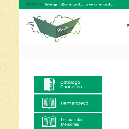
235 200 135 |
bib-arganil@cm-arganil.pt
|
www.cm-arganil.pt
P