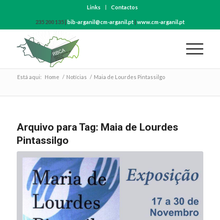
Links
Contactos
235 200 135 |
bib-arganil@cm-arganil.pt
|
www.cm-arganil.pt
Está aqui:
Home
/
Notícias
/
Maia de Lourdes Pintassilgo
Arquivo para Tag:
Maia de Lourdes
Pintassilgo