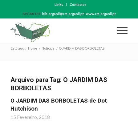
Links
Contactos
235 200 135 |
bib-arganil@cm-arganil.pt
|
www.cm-arganil.pt
Está aqui:
Home
/
Notícias
/
O JARDIM DAS BORBOLETAS
Arquivo para Tag:
O JARDIM DAS
BORBOLETAS
O JARDIM DAS BORBOLETAS de Dot
Hutchison
15 Fevereiro, 2018