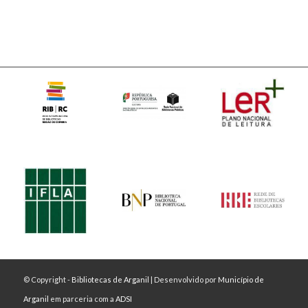
© Copyright -
Bibliotecas de Arganil
| Desenvolvido por
Município de
Arganil
em parceria com a
ADSI