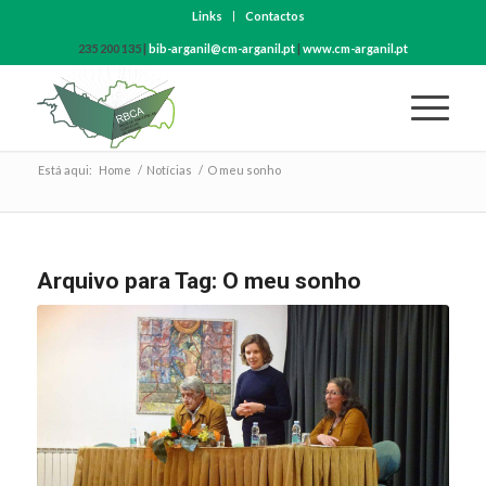
Links
Contactos
235 200 135 |
bib-arganil@cm-arganil.pt
|
www.cm-arganil.pt
Está aqui:
Home
/
Notícias
/
O meu sonho
Arquivo para Tag:
O meu sonho