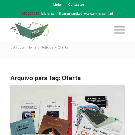
Links
Contactos
235 200 135 |
bib-arganil@cm-arganil.pt
|
www.cm-arganil.pt
Está aqui:
Home
/
Notícias
/
Oferta
Arquivo para Tag:
Oferta