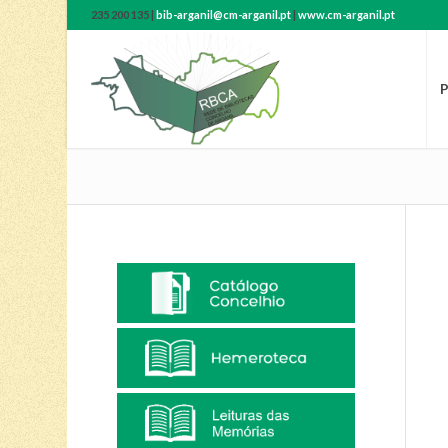
235 200 135 |
bib-arganil@cm-arganil.pt
|
www.cm-arganil.pt
P