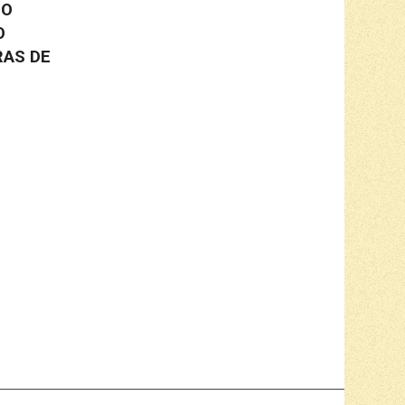
IO
O
RAS DE