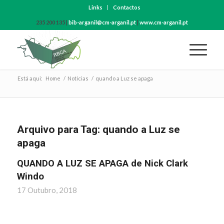
Links
Contactos
235 200 135 |
bib-arganil@cm-arganil.pt
|
www.cm-arganil.pt
Está aqui:
Home
/
Notícias
/
quando a Luz se apaga
Arquivo para Tag:
quando a Luz se
apaga
QUANDO A LUZ SE APAGA de Nick Clark
Windo
17 Outubro, 2018