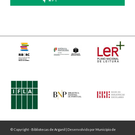
© Copyright -
Bibliotecas de Arganil
| Desenvolvido por
Município de