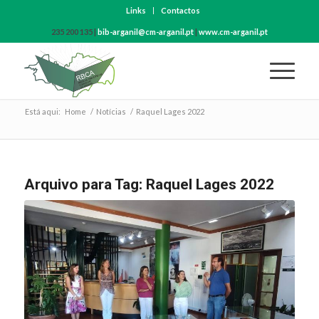
Links
Contactos
235 200 135 |
bib-arganil@cm-arganil.pt
|
www.cm-arganil.pt
Está aqui:
Home
/
Notícias
/
Raquel Lages 2022
Arquivo para Tag:
Raquel Lages 2022