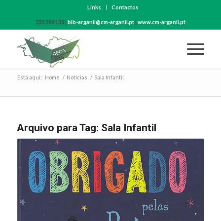
Links
Contactos
235 200 135 |
bib-arganil@cm-arganil.pt
|
www.cm-arganil.pt
Está aqui:
Home
/
Notícias
/
Sala Infantil
Arquivo para Tag:
Sala Infantil