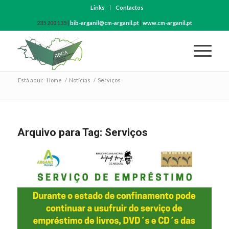
Links
Contactos
235 200 135 |
bib-arganil@cm-arganil.pt
|
www.cm-arganil.pt
Está aqui:
Home
/
Notícias
/
Serviços
Arquivo para Tag:
Serviços