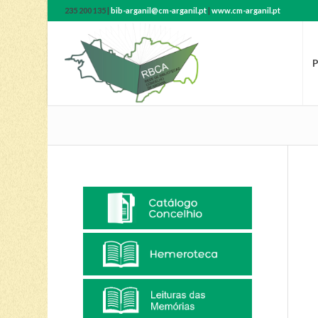
235 200 135 |
bib-arganil@cm-arganil.pt
|
www.cm-arganil.pt
P