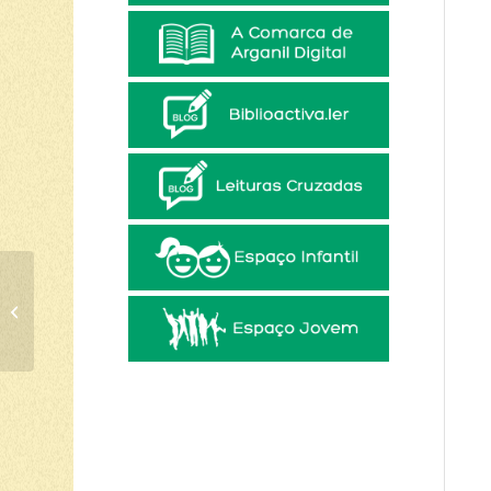
Concurso de Leitura –
Lê Melhor Quem Lê
Mais, celebrou a leitura
em...