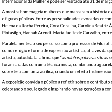
Internacional da Mulher e pode ser visitada até 31 de març
A mostra homenageia mulheres que marcaram a história e a 
e figuras públicas. Entre as personalidades evocadas enco
Helena da Rocha Pereira, Cora Coralina, Carolina Beatriz Â
Pintasilgo, Hannah Arendt, Maria Judite de Carvalho, entre
Paralelamente ao seu percurso como professor de Filosofi
como refúgio e forma de expressão artística, através da qu
artista, autodidata, afirma que “
as minhas palavras são as c
foram criadas com uma técnica mista, combinando aguarela
sobre tela com tinta acrílica, criando um efeito tridimension
A exposição convida o público a refletir sobre o contributo
celebrando o seu legado e inspirando novas gerações a conh