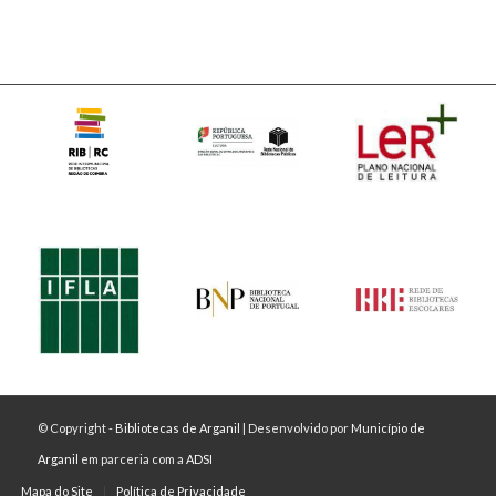
© Copyright -
Bibliotecas de Arganil
| Desenvolvido por
Município de
Arganil
em parceria com a
ADSI
Mapa do Site
Política de Privacidade