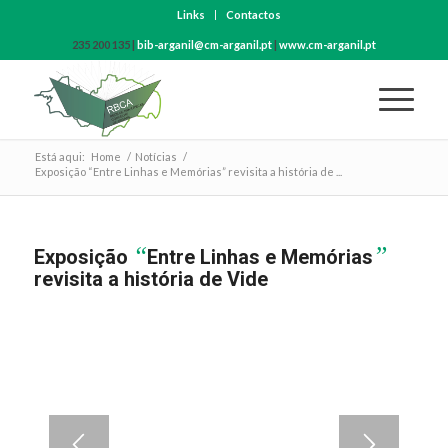
Links
Contactos
235 200 135 |
bib-arganil@cm-arganil.pt
|
www.cm-arganil.pt
Está aqui:
Home
/
Notícias
/
Exposição “Entre Linhas e Memórias” revisita a história de ...
“
”
Exposição
Entre Linhas e Memórias
revisita a história de Vide