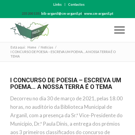
Links
Contactos
235 200 135 |
bib-arganil@cm-arganil.pt
|
www.cm-arganil.pt
Está aqui:
Home
/
Notícias
/
I CONCURSO DE POESIA – ESCREVA UM POEMA… A NOSSA TERRA É O
TEMA
I CONCURSO DE POESIA – ESCREVA UM
POEMA… A NOSSA TERRA É O TEMA
Decorreu no dia 30 de março de 2021, pelas 18.00
horas, no auditório da Biblioteca Municipal de
Arganil, com a presença da Sr.ª Vice-Presidente do
Município, Dr.ª Paula Dinis, a entrega dos prémios
aos 3 primeiros classificados do concurso de