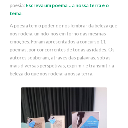
poesia:
Escreva um poema… a nossa terra é o
tema.
A poesia tem o poder de nos lembrar da beleza que
nos rodeia, unindo-nos em torno das mesmas
emoções. Foram apresentados a concurso 11
poemas, por concorrentes de todas as idades. Os
autores souberam, através das palavras, sob as
mais diversas perspetivas, exprimir e transmitir a
beleza do que nos rodeia: a nossa terra.