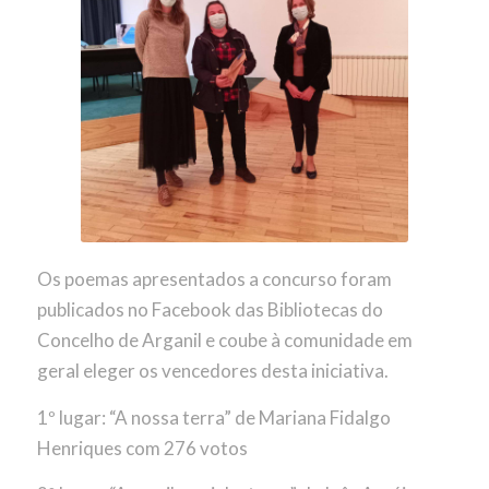
Os poemas apresentados a concurso foram
publicados no Facebook das Bibliotecas do
Concelho de Arganil e coube à comunidade em
geral eleger os vencedores desta iniciativa.
1º lugar: “A nossa terra” de Mariana Fidalgo
Henriques com 276 votos