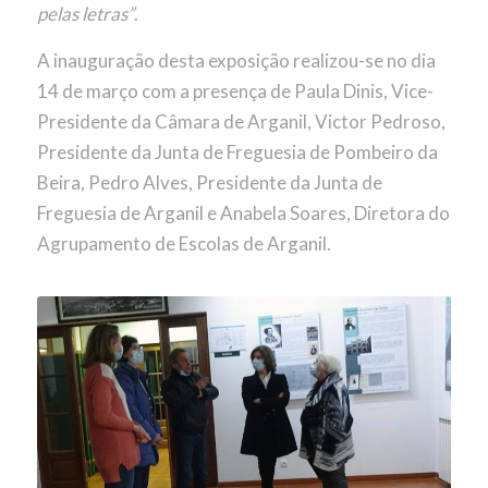
pelas letras”
.
A inauguração desta exposição realizou-se no dia
14 de março com a presença de Paula Dinis, Vice-
Presidente da Câmara de Arganil, Victor Pedroso,
Presidente da Junta de Freguesia de Pombeiro da
Beira, Pedro Alves, Presidente da Junta de
Freguesia de Arganil e Anabela Soares, Diretora do
Agrupamento de Escolas de Arganil.