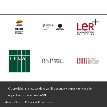
© Copyright -
Bibliotecas de Arganil
| Desenvolvido por
Município de
Arganil
em parceria com a
ADSI
Mapa do Site
Política de Privacidade