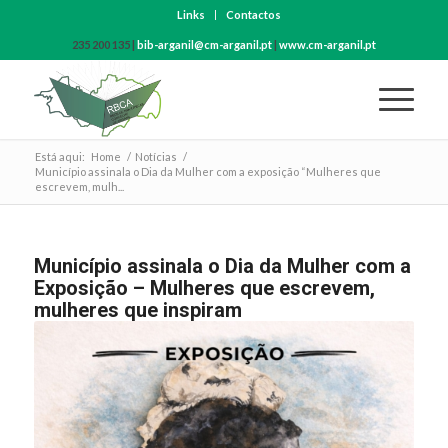
Links
Contactos
235 200 135 |
bib-arganil@cm-arganil.pt
|
www.cm-arganil.pt
Está aqui:
Home
/
Notícias
/
Município assinala o Dia da Mulher com a exposição “Mulheres que
escrevem, mulh...
Município assinala o Dia da Mulher com a
Exposição – Mulheres que escrevem,
mulheres que inspiram