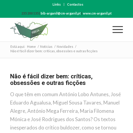
Links
Contactos
235 200 135 |
bib-arganil@cm-arganil.pt
|
www.cm-arganil.pt
Está aqui:
Home
/
Notícias
/
Novidades
/
Não é fácil dizer bem: críticas, obsessões e outras ficções
Não é fácil dizer bem: críticas,
obsessões e outras ficções
O que têm em comum António Lobo Antunes, José
Eduardo Agualusa, Miguel Sousa Tavares, Manuel
Alegre, António Mega Ferreira, Maria Filomena
Mónica e José Rodrigues dos Santos? Os textos
inesperados do
crítico buldozer
, como se tornou