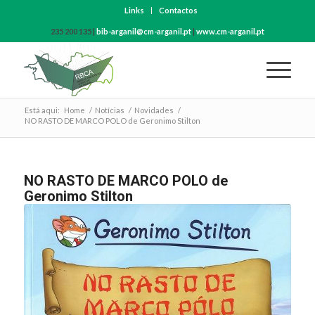
Links
Contactos
235 200 135 |
bib-arganil@cm-arganil.pt
|
www.cm-arganil.pt
Está aqui:
Home
/
Notícias
/
Novidades
/
NO RASTO DE MARCO POLO de Geronimo Stilton
NO RASTO DE MARCO POLO de
Geronimo Stilton