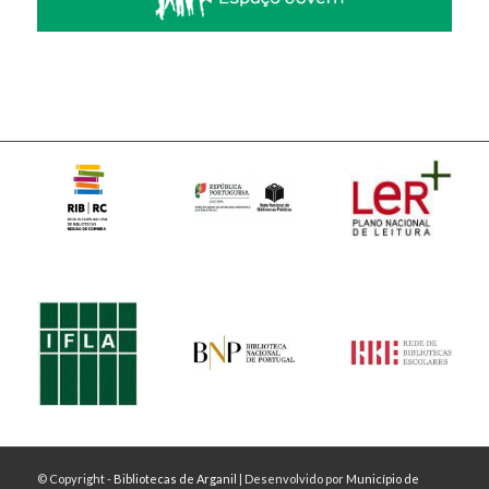
© Copyright -
Bibliotecas de Arganil
| Desenvolvido por
Município de