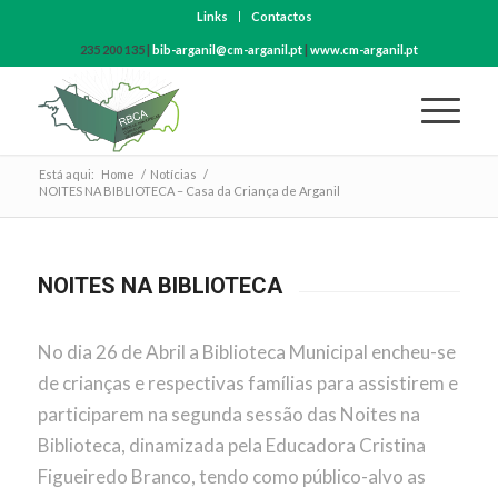
Links
Contactos
235 200 135 |
bib-arganil@cm-arganil.pt
|
www.cm-arganil.pt
Está aqui:
Home
/
Notícias
/
NOITES NA BIBLIOTECA – Casa da Criança de Arganil
NOITES NA BIBLIOTECA
No dia 26 de Abril a Biblioteca Municipal encheu-se
de crianças e respectivas famílias para assistirem e
participarem na segunda sessão das Noites na
Biblioteca, dinamizada pela Educadora Cristina
Figueiredo Branco, tendo como público-alvo as