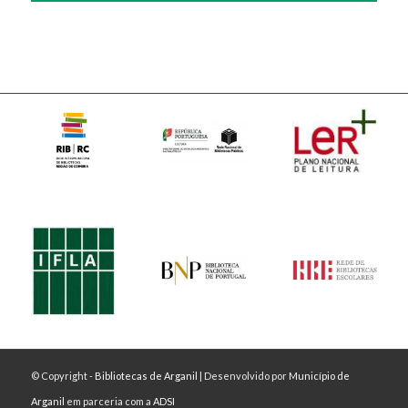
© Copyright -
Bibliotecas de Arganil
| Desenvolvido por
Município de
Arganil
em parceria com a
ADSI