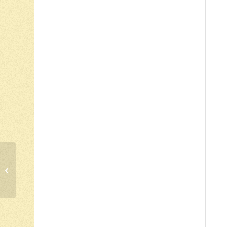
EXPOSIÇÃO:
“SANTUÁRIO DO
MONT’ALTO”