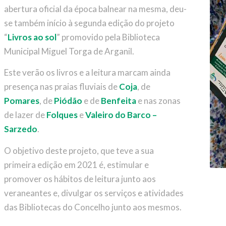
abertura oficial da época balnear na mesma, deu-
se também início à segunda edição do projeto
“
Livros ao sol
” promovido pela Biblioteca
Municipal Miguel Torga de Arganil.
Este verão os livros e a leitura marcam ainda
presença nas praias fluviais de
Coja
, de
Pomares
, de
Piódão
e de
Benfeita
e nas zonas
de lazer de
Folques
e
Valeiro do Barco –
Sarzedo
.
O objetivo deste projeto, que teve a sua
primeira edição em 2021 é, estimular e
promover os hábitos de leitura junto aos
veraneantes e, divulgar os serviços e atividades
das Bibliotecas do Concelho junto aos mesmos.