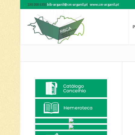
235 200 135 |
bib-arganil@cm-arganil.pt
|
www.cm-arganil.pt
P