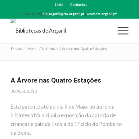
Links
Contactos
235 200 135 |
bib-arganil@cm-arganil.pt
|
www.cm-arganil.pt
Está aqui:
Home
/
Notícias
/
A Árvore nas Quatro Estações
A Árvore nas Quatro Estações
30 Abril, 2013
Está patente até ao dia 9 de Maio, no átrio da
biblioteca Municipal a exposição da autoria de
crianças e pais da Escola do 1º ciclo de Pombeiro
da Beira.