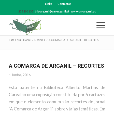
Links
Contactos
235 200 135 |
bib-arganil@cm-arganil.pt
|
www.cm-arganil.pt
Está aqui:
Home
/
Notícias
/
A COMARCA DE ARGANIL – RECORTES
A COMARCA DE ARGANIL – RECORTES
4 Junho, 2016
Está patente na Biblioteca Alberto Martins de
Carvalho uma exposição constituída por 6 cartazes
em que o elemento comum são recortes do jornal
“A Comarca de Arganil” sobre várias temáticas. Em