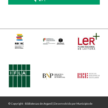
© Copyright -
Bibliotecas de Arganil
| Desenvolvido por
Município de